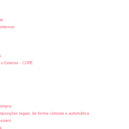
te
internos
s
o Exterior - COPE
a
compra
posições legais, de forma cómoda e automática
ssiers
s