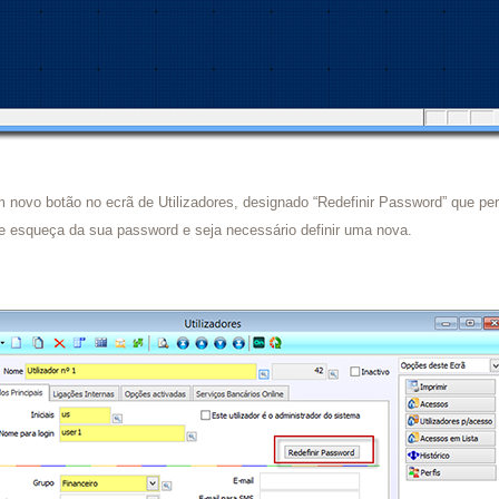
ovo botão no ecrã de Utilizadores, designado “Redefinir Password” que perm
se esqueça da sua password e seja necessário definir uma nova.