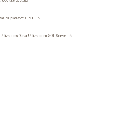
a logo que acedida.
”
amas de plataforma PHC CS.
ilizadores “Criar Utilizador no SQL Server”, já