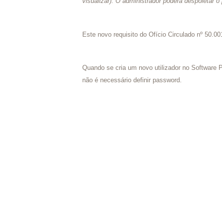
visualizar). O administrador poderá despoletar
Este novo requisito do Ofício Circulado nº 50.
Quando se cria um novo utilizador no Software P
não é necessário definir password.