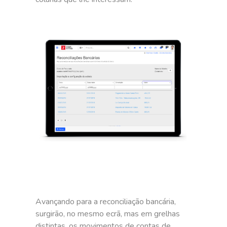
Avançando para a reconciliação bancária,
surgirão, no mesmo ecrã, mas em grelhas
distintas, os movimentos de contas de