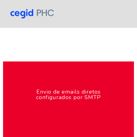
Envio de emails diretos
configurados por SMTP