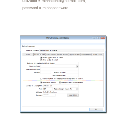
- utilizador = minhaconta@hotmail.com;
- password = minhapassword.