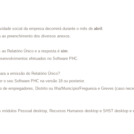
tividade social da empresa decorrerá durante o mês de
abril
.
a ao preenchimento dos diversos anexos.
s ao Relatório Único e a resposta é
sim
.
esenvolvimentos efetuados no Software PHC.
para a emissão do Relatório Único?
er o seu Software PHC na versão 18 ou posterior.
o de empregadores, Distrito ou Ilha/Município/Freguesia e Greves (caso nece
os módulos Pessoal desktop, Recursos Humanos desktop e SHST desktop e est