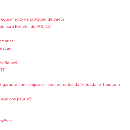
o regulamento de proteção de dados
ção para Retalho do PHC CS
omática
uração
estão web
MTP
 garante que cumpre com os requisitos da Autoridade Tributária.
 exigidos pela AT
axFree