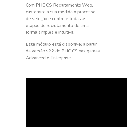
Com PHC CS Recrutamento Web,
customize à sua medida o processo
de seleção e controle todas as
etapas do recrutamento de uma
forma simples e intuitiva.
Este módulo está disponível a partir
da versão v22 do PHC CS nas gamas
Advanced e Enterprise.