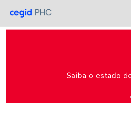
Saiba o estado d
H